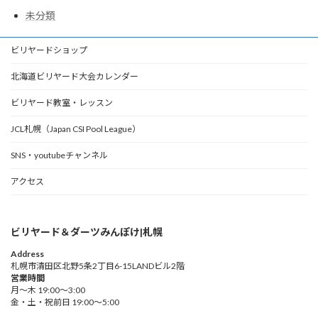
未分類
ビリヤードショップ
北海道ビリヤード大会カレンダー
ビリヤード教室・レッスン
JCL札幌（Japan CSI Pool League）
SNS・youtubeチャンネル
アクセス
ビリヤード＆ダーツみんぽけ|札幌
Address
札幌市清田区北野5条2丁目6-15LANDビル2階
営業時間
月～木 19:00～3:00
金・土・祝前日 19:00～5:00