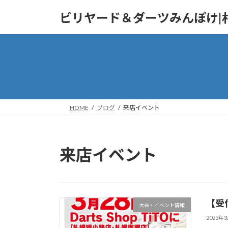
コ
ナ
ビリヤード＆ダーツみんぽけ|
ン
ビ
テ
ゲ
ン
ー
ツ
シ
へ
ョ
ス
ン
キ
に
ッ
移
HOME
ブログ
来店イベント
プ
動
来店イベント
【受
大会・イベント情報
2025年