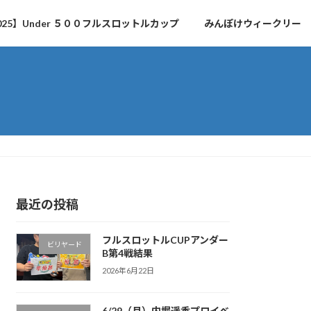
025】Under ５００フルスロットルカップ
みんぽけウィークリー
最近の投稿
フルスロットルCUPアンダー
ビリヤード
B第4戦結果
2026年6月22日
6/29（月）内堀遥香プロイベ