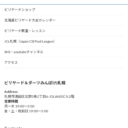
ビリヤードショップ
北海道ビリヤード大会カレンダー
ビリヤード教室・レッスン
JCL札幌（Japan CSI Pool League）
SNS・youtubeチャンネル
アクセス
ビリヤード＆ダーツみんぽけ|札幌
Address
札幌市清田区北野5条2丁目6-15LANDビル2階
営業時間
月～木 19:00～3:00
金・土・祝前日 19:00～5:00