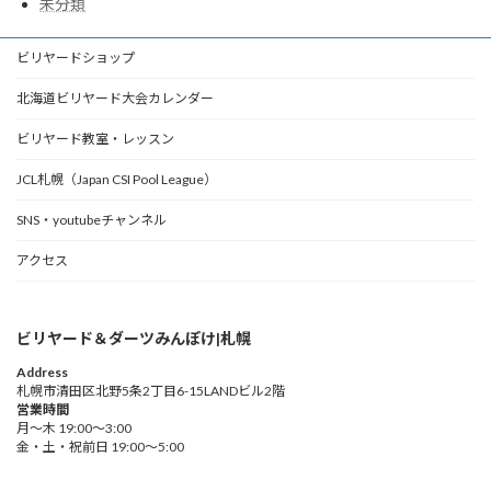
未分類
ビリヤードショップ
北海道ビリヤード大会カレンダー
ビリヤード教室・レッスン
JCL札幌（Japan CSI Pool League）
SNS・youtubeチャンネル
アクセス
ビリヤード＆ダーツみんぽけ|札幌
Address
札幌市清田区北野5条2丁目6-15LANDビル2階
営業時間
月～木 19:00～3:00
金・土・祝前日 19:00～5:00